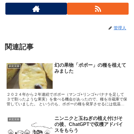
管理人
関連記事
幻の果物「ポポー」の種を植えて
家庭菜園
みました
２０２４年から２年連続でポポー（マンゴ+リンゴ+バナナを足して
３で割ったような果実）を食べる機会があったので、種を冷蔵庫で保
管していました。 というのも、ポポーの種を発芽させるには低温処
理（ストラティフィケーション）が必須らしいので、６０〜...
ニンニクと玉ねぎの植え付け/そ
家庭菜園
の後、ChatGPTで収穫アドバイ
スをもらう