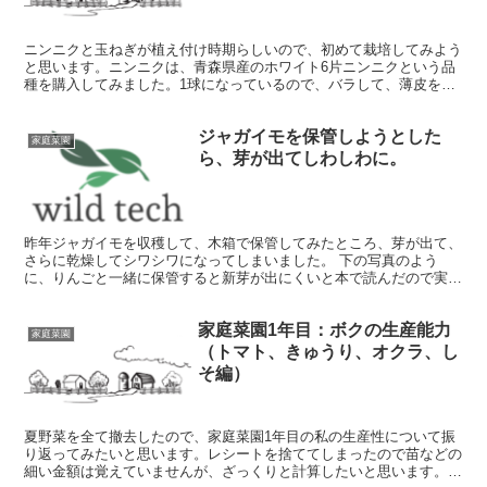
ニンニクと玉ねぎが植え付け時期らしいので、初めて栽培してみよう
と思います。ニンニクは、青森県産のホワイト6片ニンニクという品
種を購入してみました。1球になっているので、バラして、薄皮を剥
いて、地面に植えてみました。 その上に、土を被せて様子...
ジャガイモを保管しようとした
家庭菜園
ら、芽が出てしわしわに。
昨年ジャガイモを収穫して、木箱で保管してみたところ、芽が出て、
さらに乾燥してシワシワになってしまいました。 下の写真のよう
に、りんごと一緒に保管すると新芽が出にくいと本で読んだので実践
したところ見事に期待外れの結果に。 今年は、ジャガイモの...
家庭菜園1年目：ボクの生産能力
家庭菜園
（トマト、きゅうり、オクラ、し
そ編）
夏野菜を全て撤去したので、家庭菜園1年目の私の生産性について振
り返ってみたいと思います。レシートを捨ててしまったので苗などの
細い金額は覚えていませんが、ざっくりと計算したいと思います。