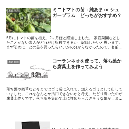
トマト 1年目なのでとりあえず土に支柱を立てただけの方...
ミニトマトの苗：純あま or シュ
家庭菜園
ガープラム どっちがおすすめ？
5月にトマトの苗を植え、2ヶ月ほど経過しました。 家庭菜園などし
たことがない素人がどれだけ収穫できるか、記録したいと思います。
まず初めに、どの苗を買ったらいいかの分からなかったので、名前で
2種類選んでみました。 「純あま」と「シュガープラ...
コーランネオを使って、落ち葉か
家庭菜園
ら腐葉土を作ってみよう
落ち葉や雑草など今まではゴミ袋に入れて、燃えるゴミとして出して
いました。これをなんとか活用できないかと考え、たどり着いたのが
腐葉土作りです。落ち葉を集めて土に埋めたらよさそうな気がします
が、より早くいい腐葉土を作るにはどうしたらいいのか？ ...