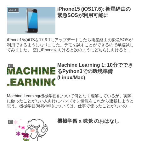
iPhone15 (iOS17.6): 衛星経由の
暮らし
緊急SOSが利用可能に
iPhone15のiOSを17.6.1にアップデートしたら衛星経由の緊急SOSが
利用できるようになりました。デモを試すことができるので早速試し
てみました。 空にiPhoneを向けると次のようにどちらに向けるとい
いか指示を出してくれるので、そ...
Machine Learning 1: 10分ででき
IT
るPython3での環境準備
(Linux/Mac)
Machine Learning(機械学習)について何となく理解しているが、実際
に触ったことがない人向けにハンズオン情報をこれから連載しようと
思う。機械学習(略称:ML)については、仕事で使ったことがないので
素人目線で解説していく予定だ。 ...
機械学習 x 味覚 のおはなし
IT