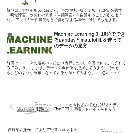
新型コロナウイルスの感染で、他の症状がなくても、においの異常
（嗅覚障害）やあじの異常（味覚障害）を自覚することがあるよう
だ。 アレルギー性鼻炎などで鼻が詰まる場合、誰にでも起きる。 こ
のような症状が発生すると、実生活に大きな制限を起こすこと...
Machine Learning 3: 10分ででき
IT
るpandasとmatplotlibを使って
のデータの見方
前回は、データの最初の５行だけ表示したが、今回はもう少し詳しく
みてみよう。 まずは、データの全体像を把握してみよう。それか
ら、どのような分布になっているか探ってみよう。 info()メソッド
pandasのinfo()メソッドで、エントリー...
ニンニクと玉ねぎの植え付け/その後、
ChatGPTで収穫アドバイスをもらう
夏野菜の撤去、イタリア野菜（ロマネス