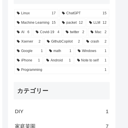
Linux
17
ChatGPT
15
Machine Learning
15
packet
12
LLM
12
AI
6
Covid-19
4
twitter
2
Mac
2
Xserver
2
GithubCopilot
2
crash
2
Google
1
math
1
Windows
1
iPhone
1
Android
1
Note to self
1
Programming
1
カテゴリー
DIY
1
家庭菜園
7