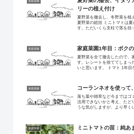
夏野菜の撤去、イタリ
家庭菜園
リーの植え付け
夏野菜を撤去し、冬野菜を植
夏野菜の総括 ミニトマトは
す。ただいくら支柱で茎を括っ
家庭菜園1年目：ボク
家庭菜園
夏野菜を全て撤去したので、
す。レシートを捨ててしまっ
いと思います。 トマト 1年目
コーランネオを使って
家庭菜園
落ち葉や雑草など今まではゴ
活用できないかと考え、たど
うな気がしますが、より早くい
ミニトマトの苗：純あま
家庭菜園