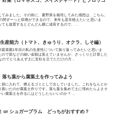
ア野菜（ロマネスコ、スイスチャード）とブロッコ
えてみました。その前に、夏野菜を栽培してみた感想は、こちら。
夏の間ずーっと収穫ができるので、来年も是非植えたいと思いま
ても放置するとどんどん横に成長するので、...
の生産能力（トマト、きゅうり、オクラ、しそ編）
家庭菜園1年目の私の生産性について振り返ってみたいと思いま
たので苗などの細い金額は覚えていませんが、ざっくりと計算した
なのでとりあえず土に支柱を立てただけの方...
、落ち葉から腐葉土を作ってみよう
ミ袋に入れて、燃えるゴミとして出していました。これをなんとか
り着いたのが腐葉土作りです。落ち葉を集めて土に埋めたらよさそ
い腐葉土を作るにはどうしたらいいのか？ ...
 or シュガープラム どっちがおすすめ？