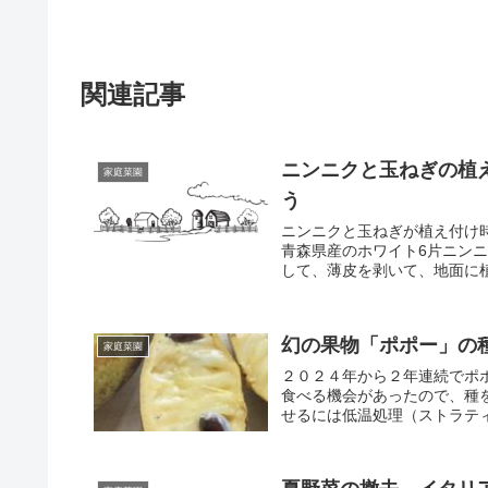
関連記事
ニンニクと玉ねぎの植え
家庭菜園
う
ニンニクと玉ねぎが植え付け
青森県産のホワイト6片ニン
して、薄皮を剥いて、地面に植
幻の果物「ポポー」の
家庭菜園
２０２４年から２年連続でポ
食べる機会があったので、種
せるには低温処理（ストラティ