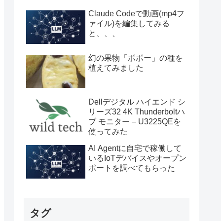
Claude Codeで動画(mp4フ
ァイル)を編集してみる
と、、、
幻の果物「ポポー」の種を
植えてみました
Dellデジタル ハイエンド シ
リーズ32 4K Thunderboltハ
ブ モニター – U3225QEを
使ってみた
AI Agentに自宅で稼働して
いるIoTデバイスやオープン
ポートを調べてもらった
タグ