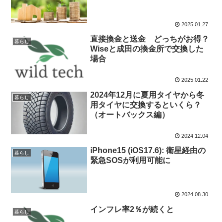
2025.01.27
直接換金と送金 どっちがお得？
暮らし
Wiseと成田の換金所で交換した
場合
2025.01.22
2024年12月に夏用タイヤから冬
暮らし
用タイヤに交換するといくら？
（オートバックス編）
2024.12.04
iPhone15 (iOS17.6): 衛星経由の
暮らし
緊急SOSが利用可能に
2024.08.30
インフレ率2％が続くと
暮らし