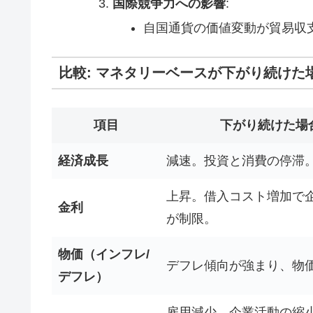
国際競争力への影響
:
自国通貨の価値変動が貿易収
比較: マネタリーベースが下がり続け
項目
下がり続けた場
経済成長
減速。投資と消費の停滞
上昇。借入コスト増加で
金利
が制限。
物価（インフレ/
デフレ傾向が強まり、物
デフレ）
雇用減少。企業活動の縮