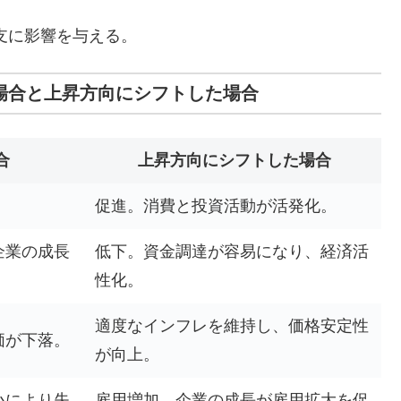
支に影響を与える。
た場合と上昇方向にシフトした場合
合
上昇方向にシフトした場合
。
促進。消費と投資活動が活発化。
企業の成長
低下。資金調達が容易になり、経済活
性化。
適度なインフレを維持し、価格安定性
価が下落。
が向上。
小により失
雇用増加。企業の成長が雇用拡大を促