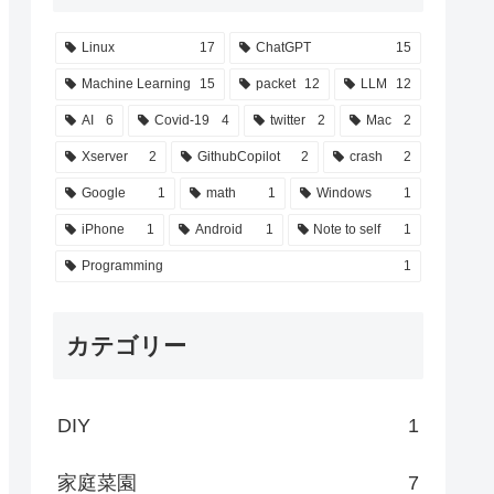
Linux
17
ChatGPT
15
Machine Learning
15
packet
12
LLM
12
AI
6
Covid-19
4
twitter
2
Mac
2
Xserver
2
GithubCopilot
2
crash
2
Google
1
math
1
Windows
1
iPhone
1
Android
1
Note to self
1
Programming
1
カテゴリー
DIY
1
家庭菜園
7