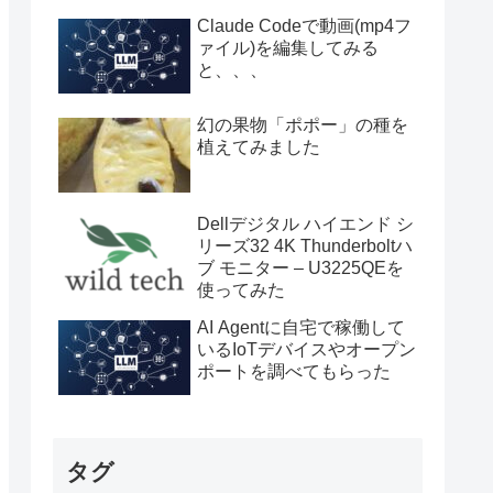
Claude Codeで動画(mp4フ
ァイル)を編集してみる
と、、、
幻の果物「ポポー」の種を
植えてみました
Dellデジタル ハイエンド シ
リーズ32 4K Thunderboltハ
ブ モニター – U3225QEを
使ってみた
AI Agentに自宅で稼働して
いるIoTデバイスやオープン
ポートを調べてもらった
タグ