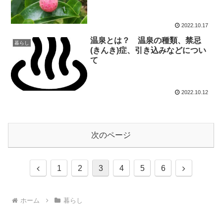
2022.10.17
温泉とは？ 温泉の種類、禁忌
暮らし
(きんき)症、引き込みなどについ
て
2022.10.12
次のページ
前
次
1
2
3
4
5
6
へ
へ
ホーム
暮らし