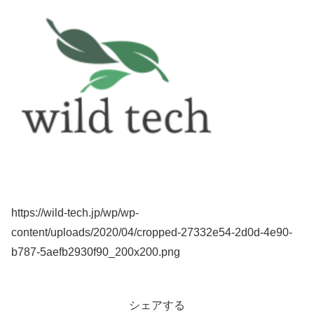
https://wild-tech.jp/wp/wp-
content/uploads/2020/04/cropped-27332e54-2d0d-4e90-
b787-5aefb2930f90_200x200.png
シェアする