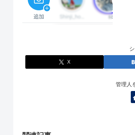
シ
X
管理人