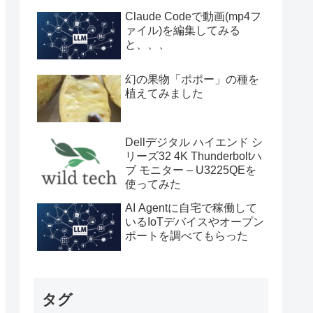
Claude Codeで動画(mp4フ
ァイル)を編集してみる
と、、、
幻の果物「ポポー」の種を
植えてみました
Dellデジタル ハイエンド シ
リーズ32 4K Thunderboltハ
ブ モニター – U3225QEを
使ってみた
AI Agentに自宅で稼働して
いるIoTデバイスやオープン
ポートを調べてもらった
タグ