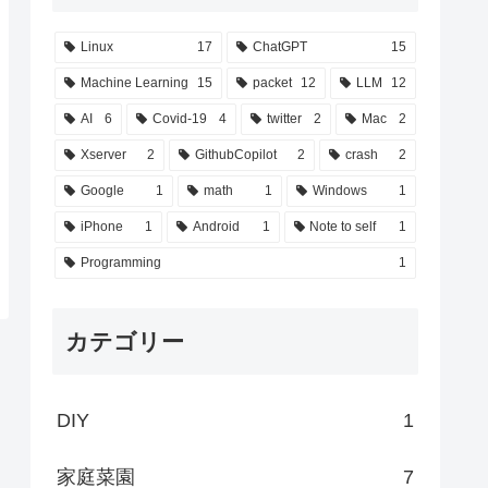
Linux
17
ChatGPT
15
Machine Learning
15
packet
12
LLM
12
AI
6
Covid-19
4
twitter
2
Mac
2
Xserver
2
GithubCopilot
2
crash
2
Google
1
math
1
Windows
1
iPhone
1
Android
1
Note to self
1
Programming
1
カテゴリー
DIY
1
家庭菜園
7