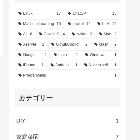
Linux
17
ChatGPT
15
Machine Learning
15
packet
12
LLM
12
AI
6
Covid-19
4
twitter
2
Mac
2
Xserver
2
GithubCopilot
2
crash
2
Google
1
math
1
Windows
1
iPhone
1
Android
1
Note to self
1
Programming
1
カテゴリー
DIY
1
家庭菜園
7