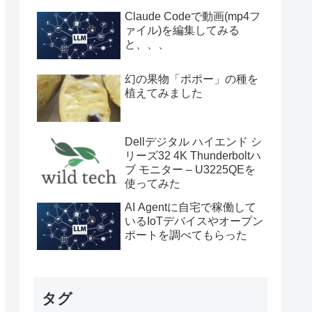
Claude Codeで動画(mp4フ
ァイル)を編集してみる
と、、、
幻の果物「ポポー」の種を
植えてみました
Dellデジタル ハイエンド シ
リーズ32 4K Thunderboltハ
ブ モニター – U3225QEを
使ってみた
AI Agentに自宅で稼働して
いるIoTデバイスやオープン
ポートを調べてもらった
タグ