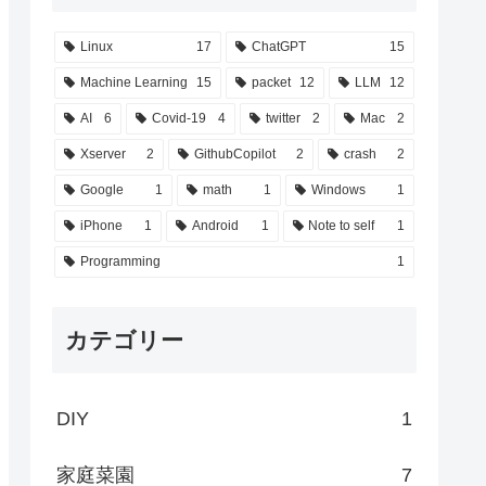
Linux
17
ChatGPT
15
Machine Learning
15
packet
12
LLM
12
AI
6
Covid-19
4
twitter
2
Mac
2
Xserver
2
GithubCopilot
2
crash
2
Google
1
math
1
Windows
1
iPhone
1
Android
1
Note to self
1
Programming
1
カテゴリー
DIY
1
家庭菜園
7