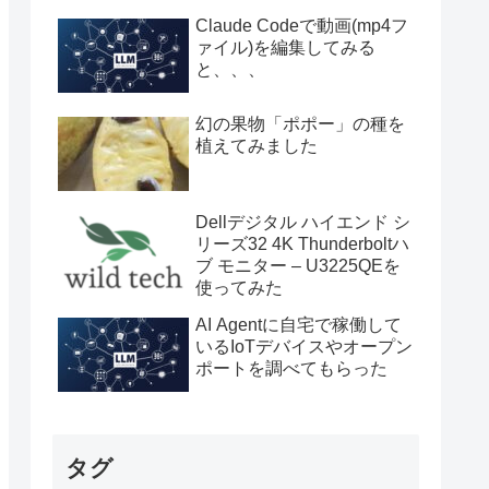
Claude Codeで動画(mp4フ
ァイル)を編集してみる
と、、、
幻の果物「ポポー」の種を
植えてみました
Dellデジタル ハイエンド シ
リーズ32 4K Thunderboltハ
ブ モニター – U3225QEを
使ってみた
AI Agentに自宅で稼働して
いるIoTデバイスやオープン
ポートを調べてもらった
タグ